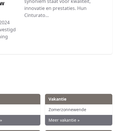
synoniem staat voor kwaliteit,
Uw
innovatie en prestaties. Hun
Cinturato...
 2024
evestigd
ming
Vakantie
Zomerzonnewende
»
Meer vakantie »