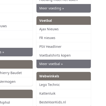
Meer voeding »
Voetbal
euws
Ajax Nieuws
FR nieuws
PSV Headliner
s »
Voetbalshirts kopen
Meer voetbal »
hierry Baudet
Webwinkels
 Vermogen
Lego Technic
Kattenluik
BesteVoorKids.nl
chiphol