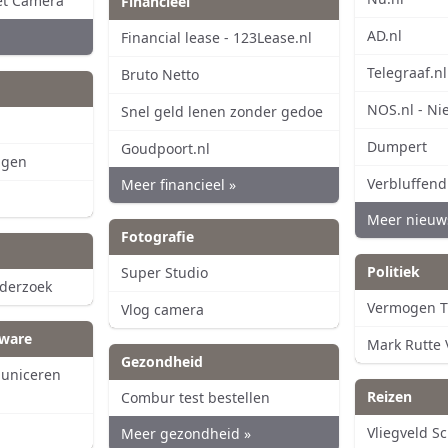
et Camera
Financieel
AD.nl
Financial lease - 123Lease.nl
Telegraaf.nl
Bruto Netto
NOS.nl - Ni
Snel geld lenen zonder gedoe
Dumpert
Goudpoort.nl
ggen
Verbluffend
Meer financieel »
Meer nieuw
Fotografie
Politiek
Super Studio
nderzoek
Vermogen T
Vlog camera
tware
Mark Rutte
Gezondheid
uniceren
Reizen
Combur test bestellen
Vliegveld S
Meer gezondheid »