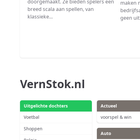
doorgemaakt. Ze bieden spelers een
maken m
breed scala aan spellen, van
bedrijfs
klassieke...
geen uit
VernStok.nl
Uitgelichte dochters
Actueel
Voetbal
voorspel & win
Shoppen
Auto