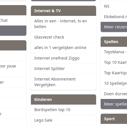
NS
Internet & TV
Ebikebond.n
Chat
Alles in een - internet, tv en
bellen
Meer reizen
Glasvezel check
Spellen
alles in 1 vergelijken online
ToysMania -
Internet snelheid Ziggo
Top 10 Kaart
voor jouw
Internet Splitter
Top Kaartsp
Internet Abonnement
er
10 Spelletj
Vergelijken
Doen durve
Kinderen
Meer spelle
Bordspellen top 10
p
Sport
Lego Sale