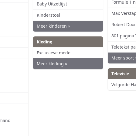
Formule 1 
Baby Uitzetlijst
Max Versta
Kinderstoel
Robert Doo
Meer kinderen »
801 pagina
Kleding
Teletekst p
Exclusieve mode
Meer sport 
Meer kleding »
Televisie
Volgorde Ha
smand