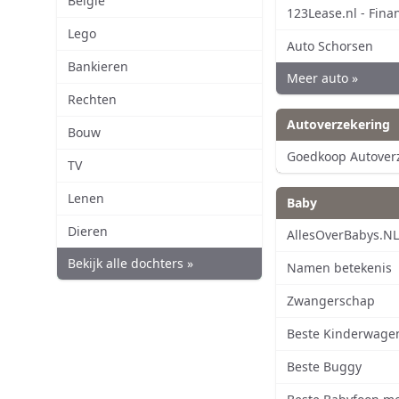
Belgie
123Lease.nl - Fina
Lego
Auto Schorsen
Bankieren
Meer auto »
Rechten
Autoverzekering
Bouw
Goedkoop Autover
TV
Lenen
Baby
Dieren
AllesOverBabys.N
Bekijk alle dochters »
Namen betekenis
Zwangerschap
Beste Kinderwage
Beste Buggy