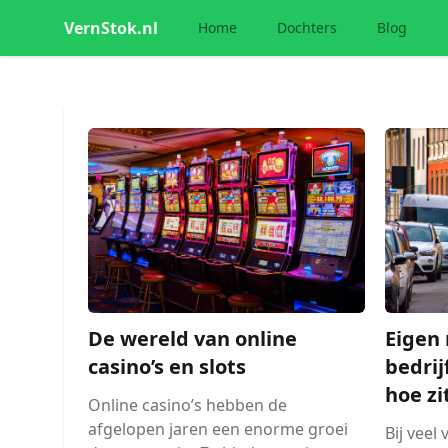
VernStok.nl
Home
Dochters
Blog
De wereld van online
Eigen 
casino’s en slots
bedrij
hoe zi
Online casino’s hebben de
afgelopen jaren een enorme groei
Bij veel