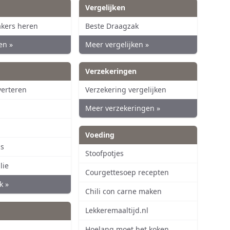
Vergelijken
akers heren
Beste Draagzak
en »
Meer vergelijken »
Verzekeringen
verteren
Verzekering vergelijken
Meer verzekeringen »
Voeding
is
Stoofpotjes
lie
Courgettesoep recepten
k »
Chili con carne maken
Lekkeremaaltijd.nl
Hoelang moet het koken