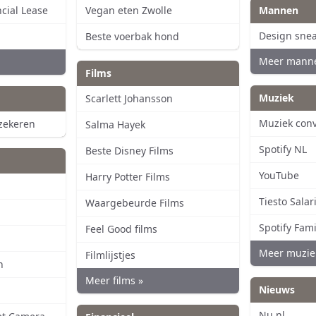
ncial Lease
Vegan eten Zwolle
Mannen
Design sne
Beste voerbak hond
Meer mann
Films
Muziek
Scarlett Johansson
Muziek con
zekeren
Salma Hayek
Spotify NL
Beste Disney Films
YouTube
Harry Potter Films
L
Tiesto Salar
Waargebeurde Films
Spotify Fami
Feel Good films
Meer muzie
Filmlijstjes
n
Meer films »
Nieuws
Nu.nl