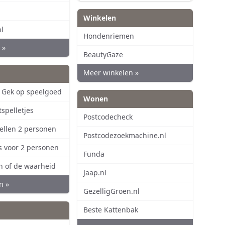
Winkelen
l
Hondenriemen
 »
BeautyGaze
Meer winkelen »
 Gek op speelgoed
Wonen
spelletjes
Postcodecheck
ellen 2 personen
Postcodezoekmachine.nl
es voor 2 personen
Funda
n of de waarheid
Jaap.nl
n »
GezelligGroen.nl
Beste Kattenbak